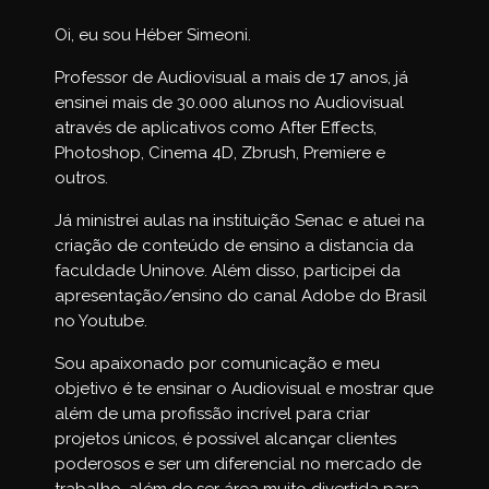
Oi, eu sou Héber Simeoni.
Estilizar texto
2.12
0h05min
Professor de Audiovisual a mais de 17 anos, já
ensinei mais de 30.000 alunos no Audiovisual
Textos adicionais
2.13
0h07min
através de aplicativos como After Effects,
Photoshop, Cinema 4D, Zbrush, Premiere e
Inserir partículas
2.14
0h05min
outros.
Já ministrei aulas na instituição Senac e atuei na
Ajuste de cor
2.15
0h04min
criação de conteúdo de ensino a distancia da
faculdade Uninove. Além disso, participei da
Conferir e salvar
2.16
0h08min
apresentação/ensino do canal Adobe do Brasil
no Youtube.
Sou apaixonado por comunicação e meu
objetivo é te ensinar o Audiovisual e mostrar que
além de uma profissão incrível para criar
projetos únicos, é possível alcançar clientes
poderosos e ser um diferencial no mercado de