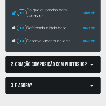
Do que eu preciso para
1.1
0h05min
começar?
Referência e ideia base
1.2
0h06min
Desenvolvimento da ideia
1.3
0h09min
2. Criação composição com photoshop
Criar arquivo inicial
2.1
0h08min
3. E agora?
Abrir e tratar imagem
2.2
0h13min
Agora é com você!
3.1
0h04min
Repetir tratamento nas imagens
2.3
0h03min