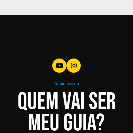
Recortar imagem
2.4
0h06min
Inteligência artificial
2.5
0h03min
Recortar outras imagens
2.6
0h10min
Manipular imagens
2.7
0h03min
Imagem background
2.8
0h07min
Quem ensina
Quem vai ser
Imagem carro
2.9
0h04min
meu guia?
Criar texto
2.10
0h06min
Inserir prédios
2.11
0h09min