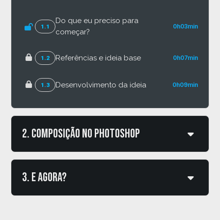
Do que eu preciso para
1.1
0h03min
começar?
Referências e ideia base
1.2
0h07min
Desenvolvimento da ideia
1.3
0h09min
2. Composição no photoshop
Criar e salvar arquivo
2.1
0h05min
3. E agora?
Criar background
2.2
0h08min
Agora é com você!
3.1
0h04min
Importar e inteligência artificial
2.3
0h08min