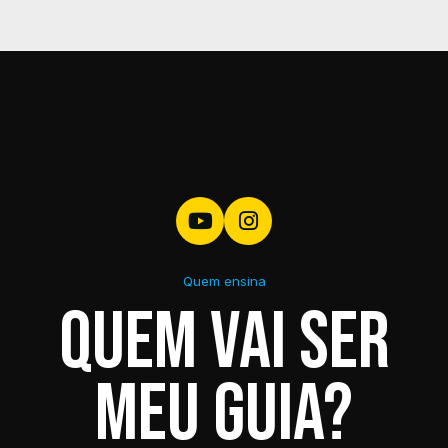
Tratar imagem
2.4
0h07min
Recortar imagem
2.5
0h04min
Shapes
2.6
0h07min
Textos 1
2.7
0h10min
Estilos de camada
2.8
0h09min
Quem ensina
Quem vai ser
Inserir ícone
2.9
0h03min
meu guia?
Inserir partículas
2.10
0h03min
Ajuste final e salvar
2.11
0h04min