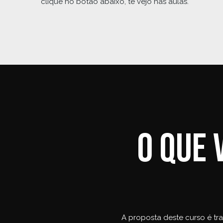
clique no botão abaixo, te vejo nas aulas.
O que 
A proposta deste curso é tr