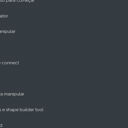
iso para começar
rator
anipular
 e connect
ra manipular
e shape builder tool
nd