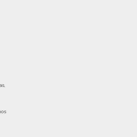
as,
mos