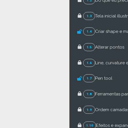
Do que eu prec
1.2
Tela inicial illust
1.3
Criar shape e m
1.4
Alterar pontos
1.5
Line, curvature
1.6
Pen tool
1.7
Ferramentas pa
1.8
Ordem camadas 
1.9
Efeitos e expa
1.10