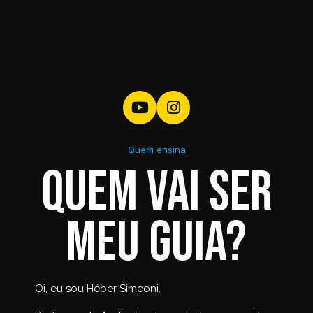
Olhos
2.6
0h00min
Sobrancelha
2.7
0h00min
Cabelo e bochecha
2.8
0h00min
Paleta de cores
2.9
0h00min
Quem ensina
Cores
2.10
0h00min
Quem vai ser
meu guia?
Oi, eu sou Héber Simeoni.