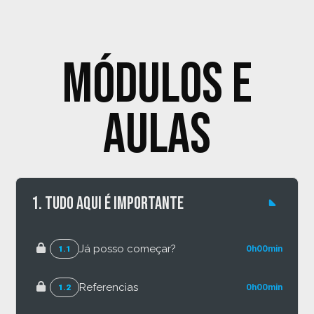
Módulos e
aulas
1. Tudo aqui é importante
Já posso começar?
1.1
0h00min
Referencias
1.2
0h00min