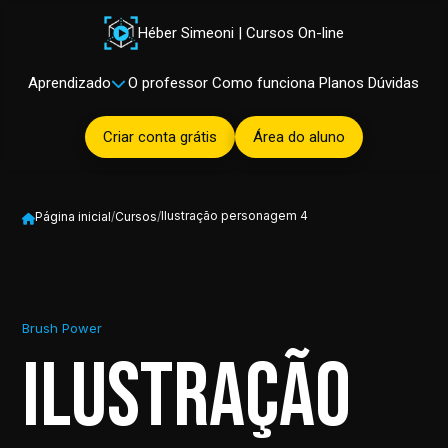
Héber Simeoni | Cursos On-line
Aprendizado
O professor
Como funciona
Planos
Dúvidas
Criar conta grátis
Área do aluno
Ilustração personagem 4
Página inicial
/
Cursos
/
Brush Power
Ilustração