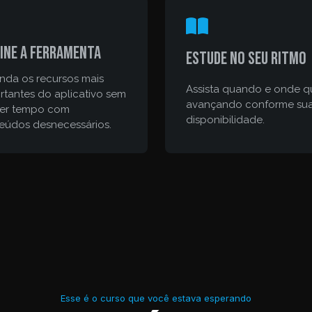
ine a ferramenta
Estude no seu ritmo
nda os recursos mais
Assista quando e onde qu
rtantes do aplicativo sem
avançando conforme su
er tempo com
disponibilidade.
eúdos desnecessários.
Esse é o curso que você estava esperando