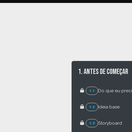
1. Antes de começar
Do que eu prec
1.1
Ideia base
1.2
Storyboard
1.3