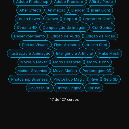
Adobe Photoshop
Adobe Premiere
Affinity Photo
After Effects
Animação
Blender
Brain Light
Brush Power
Canva
Capcut
Character Craft
Cinema 4D
Composição de imagem
Cut Genius
Desenvolvimento
Edição de Audio
Edição de Video
Efeitos Visuais
Flyer Animado
Illusion Shot
Ilustração e Animação
Inteligência Artificial
Make Mesh
Mockup Maker
Modo Essencial
Modo Turbo
Motion Graphics
Movin Motion
Personagem 3D
Photoshop Business
Photoshop Magic
Rive
Selo 3D
Universo 3D
Unreal Engine
Zbrush
17
de
127
cursos