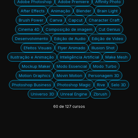
Adobe Photoshop
Adobe Premiere
Affinity Photo
After Effects
Animação
Blender
Brain Light
Brush Power
Canva
Capcut
Character Craft
Cinema 4D
Composição de imagem
Cut Genius
Desenvolvimento
Edição de Audio
Edição de Video
Efeitos Visuais
Flyer Animado
Illusion Shot
Ilustração e Animação
Inteligência Artificial
Make Mesh
Mockup Maker
Modo Essencial
Modo Turbo
Motion Graphics
Movin Motion
Personagem 3D
Photoshop Business
Photoshop Magic
Rive
Selo 3D
Universo 3D
Unreal Engine
Zbrush
60
de
127
cursos