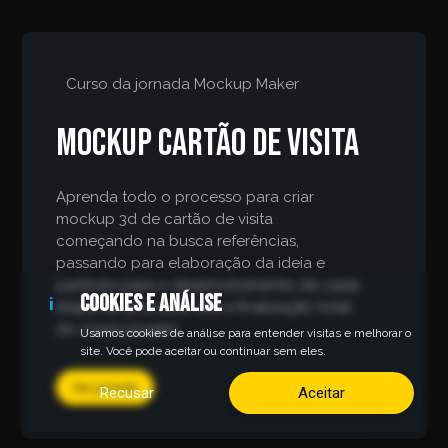
Curso da jornada
Mockup Maker
Mockup cartão de visita
Aprenda todo o processo para criar
mockup 3d de cartão de visita
começando na busca referências,
passando para elaboração da ideia e
partindo para o desenvolvimento de cada
Cookies e análise
i
etapa do processo até a finalização total
do nosso projeto.
Usamos cookies de análise para entender visitas e melhorar o
site. Você pode aceitar ou continuar sem eles.
Ver jornada
Recusar
Aceitar