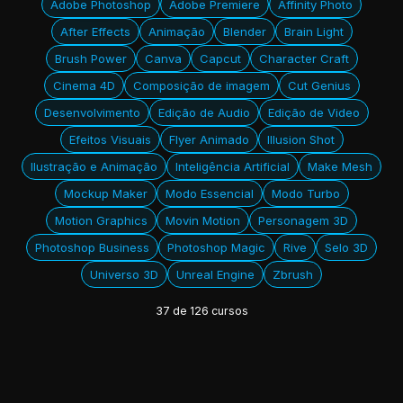
Adobe Photoshop
Adobe Premiere
Affinity Photo
After Effects
Animação
Blender
Brain Light
Brush Power
Canva
Capcut
Character Craft
Cinema 4D
Composição de imagem
Cut Genius
Desenvolvimento
Edição de Audio
Edição de Video
Efeitos Visuais
Flyer Animado
Illusion Shot
Ilustração e Animação
Inteligência Artificial
Make Mesh
Mockup Maker
Modo Essencial
Modo Turbo
Motion Graphics
Movin Motion
Personagem 3D
Photoshop Business
Photoshop Magic
Rive
Selo 3D
Universo 3D
Unreal Engine
Zbrush
37
de
126
cursos