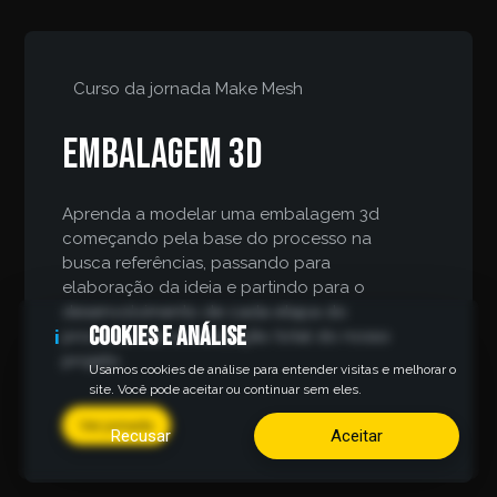
Curso da jornada
Make Mesh
Embalagem 3d
Aprenda a modelar uma embalagem 3d
começando pela base do processo na
busca referências, passando para
elaboração da ideia e partindo para o
desenvolvimento de cada etapa do
Cookies e análise
processo até a finalização total do nosso
i
projeto.
Usamos cookies de análise para entender visitas e melhorar o
site. Você pode aceitar ou continuar sem eles.
Ver jornada
Recusar
Aceitar